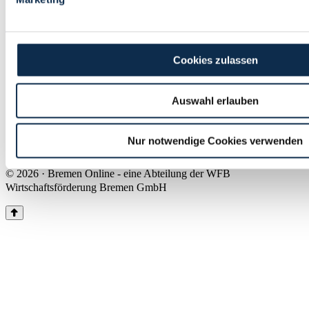
Land Bremen
Instagram
Pinterest
Facebook
Tiktok
Youtube
Impressum & Kontakt
Cookies zulassen
Barrierefreiheit
Produkte & Mediadaten
Presse
Auswahl erlauben
Über uns
Inhaltsübersicht
Nutzungsbedingungen
Nur notwendige Cookies verwenden
Datenschutz
© 2026 · Bremen Online - eine Abteilung der WFB
Wirtschaftsförderung Bremen GmbH