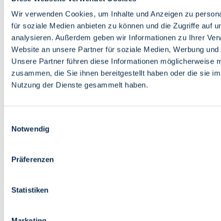
Bildung
Wirtschaft
Wir verwenden Cookies, um Inhalte und Anzeigen zu persona
Wissenschaft
für soziale Medien anbieten zu können und die Zugriffe auf 
Marktplatz
analysieren. Außerdem geben wir Informationen zu Ihrer Ve
Website an unsere Partner für soziale Medien, Werbung und 
Bremen barrierefrei
Login
Unsere Partner führen diese Informationen möglicherweise m
Leichte Sprache
zusammen, die Sie ihnen bereitgestellt haben oder die sie i
Zur Deutschen Gebärdensprache
Nutzung der Dienste gesammelt haben.
English
Einwilligungsauswahl
Notwendig
Präferenzen
Bremen barrierefrei
Login
Statistiken
Leichte Sprache
Zur Deutschen Gebärdensprache
English
Marketing