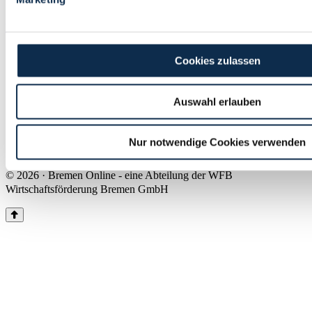
Land Bremen
Instagram
Pinterest
Facebook
Tiktok
Youtube
Impressum & Kontakt
Cookies zulassen
Barrierefreiheit
Produkte & Mediadaten
Presse
Auswahl erlauben
Über uns
Inhaltsübersicht
Nutzungsbedingungen
Nur notwendige Cookies verwenden
Datenschutz
© 2026 · Bremen Online - eine Abteilung der WFB
Wirtschaftsförderung Bremen GmbH