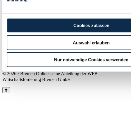
Land Bremen
Instagram
Pinterest
Facebook
Tiktok
Youtube
Impressum & Kontakt
Cookies zulassen
Barrierefreiheit
Produkte & Mediadaten
Presse
Auswahl erlauben
Über uns
Inhaltsübersicht
Nutzungsbedingungen
Nur notwendige Cookies verwenden
Datenschutz
© 2026 · Bremen Online - eine Abteilung der WFB
Wirtschaftsförderung Bremen GmbH