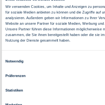
Bildung
Wirtschaft
Wir verwenden Cookies, um Inhalte und Anzeigen zu persona
Wissenschaft
für soziale Medien anbieten zu können und die Zugriffe auf 
Marktplatz
analysieren. Außerdem geben wir Informationen zu Ihrer Ve
Website an unsere Partner für soziale Medien, Werbung und 
Bremen barrierefrei
Login
Unsere Partner führen diese Informationen möglicherweise m
Leichte Sprache
zusammen, die Sie ihnen bereitgestellt haben oder die sie i
Zur Deutschen Gebärdensprache
Nutzung der Dienste gesammelt haben.
English
Einwilligungsauswahl
Notwendig
Präferenzen
Bremen barrierefrei
Login
Statistiken
Leichte Sprache
Zur Deutschen Gebärdensprache
English
Marketing