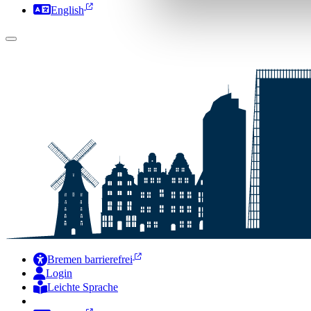
English
Bremen barrierefrei
Login
Leichte Sprache
Zur Deutschen Gebärdensprache