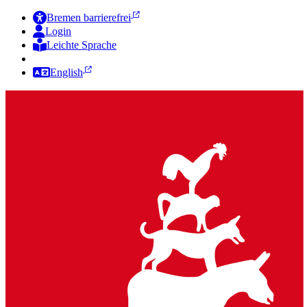
Bremen barrierefrei
Login
Leichte Sprache
Zur Deutschen Gebärdensprache
English