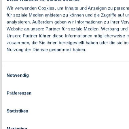
Bildung
Wirtschaft
Wir verwenden Cookies, um Inhalte und Anzeigen zu persona
Wissenschaft
für soziale Medien anbieten zu können und die Zugriffe auf 
Marktplatz
analysieren. Außerdem geben wir Informationen zu Ihrer Ve
Website an unsere Partner für soziale Medien, Werbung und 
Bremen barrierefrei
Login
Unsere Partner führen diese Informationen möglicherweise m
Leichte Sprache
zusammen, die Sie ihnen bereitgestellt haben oder die sie i
Zur Deutschen Gebärdensprache
Nutzung der Dienste gesammelt haben.
English
Einwilligungsauswahl
Notwendig
Präferenzen
Bremen barrierefrei
Login
Statistiken
Leichte Sprache
Zur Deutschen Gebärdensprache
English
Marketing