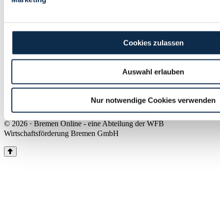
Land Bremen
Instagram
Pinterest
Facebook
Tiktok
Youtube
Impressum & Kontakt
Cookies zulassen
Barrierefreiheit
Produkte & Mediadaten
Presse
Auswahl erlauben
Über uns
Inhaltsübersicht
Nutzungsbedingungen
Nur notwendige Cookies verwenden
Datenschutz
© 2026 · Bremen Online - eine Abteilung der WFB
Wirtschaftsförderung Bremen GmbH