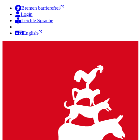
Bremen barrierefrei
Login
Leichte Sprache
Zur Deutschen Gebärdensprache
English