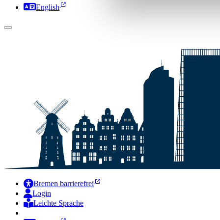
English
Bremen barrierefrei
Login
Leichte Sprache
Zur Deutschen Gebärdensprache