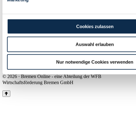
Land Bremen
Instagram
Pinterest
Facebook
Tiktok
Youtube
Impressum & Kontakt
Cookies zulassen
Barrierefreiheit
Produkte & Mediadaten
Presse
Auswahl erlauben
Über uns
Inhaltsübersicht
Nutzungsbedingungen
Nur notwendige Cookies verwenden
Datenschutz
© 2026 · Bremen Online - eine Abteilung der WFB
Wirtschaftsförderung Bremen GmbH