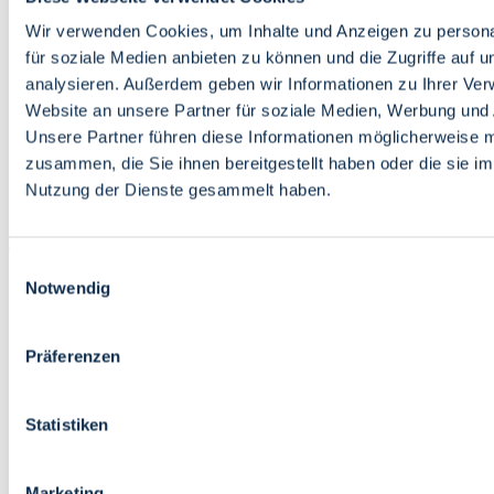
Bildung
Wirtschaft
Wir verwenden Cookies, um Inhalte und Anzeigen zu persona
Wissenschaft
für soziale Medien anbieten zu können und die Zugriffe auf 
Marktplatz
analysieren. Außerdem geben wir Informationen zu Ihrer Ve
Website an unsere Partner für soziale Medien, Werbung und 
Bremen barrierefrei
Login
Unsere Partner führen diese Informationen möglicherweise m
Leichte Sprache
zusammen, die Sie ihnen bereitgestellt haben oder die sie i
Zur Deutschen Gebärdensprache
Nutzung der Dienste gesammelt haben.
English
Einwilligungsauswahl
Notwendig
Präferenzen
Bremen barrierefrei
Login
Statistiken
Leichte Sprache
Zur Deutschen Gebärdensprache
English
Marketing