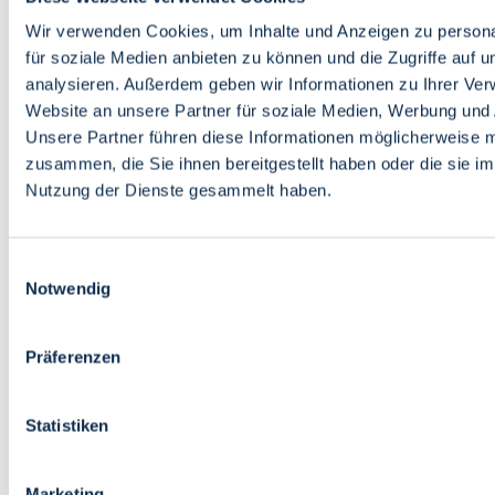
Bildung
Wirtschaft
Wir verwenden Cookies, um Inhalte und Anzeigen zu persona
Wissenschaft
für soziale Medien anbieten zu können und die Zugriffe auf 
Marktplatz
analysieren. Außerdem geben wir Informationen zu Ihrer Ve
Website an unsere Partner für soziale Medien, Werbung und 
Bremen barrierefrei
Login
Unsere Partner führen diese Informationen möglicherweise m
Leichte Sprache
zusammen, die Sie ihnen bereitgestellt haben oder die sie i
Zur Deutschen Gebärdensprache
Nutzung der Dienste gesammelt haben.
English
Einwilligungsauswahl
Notwendig
Präferenzen
Bremen barrierefrei
Login
Statistiken
Leichte Sprache
Zur Deutschen Gebärdensprache
English
Marketing