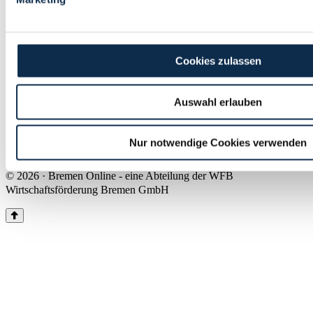
Land Bremen
Instagram
Pinterest
Facebook
Tiktok
Youtube
Impressum & Kontakt
Cookies zulassen
Barrierefreiheit
Produkte & Mediadaten
Presse
Auswahl erlauben
Über uns
Inhaltsübersicht
Nutzungsbedingungen
Nur notwendige Cookies verwenden
Datenschutz
© 2026 · Bremen Online - eine Abteilung der WFB
Wirtschaftsförderung Bremen GmbH