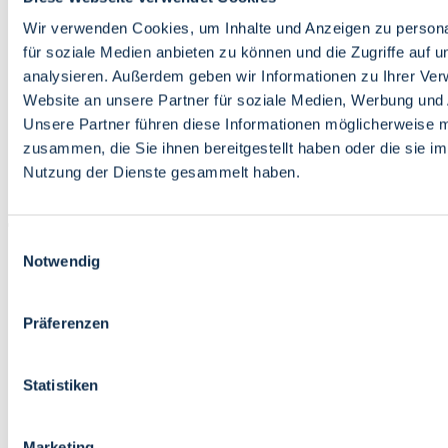
Bildung
Wirtschaft
Wir verwenden Cookies, um Inhalte und Anzeigen zu persona
Wissenschaft
für soziale Medien anbieten zu können und die Zugriffe auf 
Marktplatz
analysieren. Außerdem geben wir Informationen zu Ihrer Ve
Website an unsere Partner für soziale Medien, Werbung und 
Bremen barrierefrei
Login
Unsere Partner führen diese Informationen möglicherweise m
Leichte Sprache
zusammen, die Sie ihnen bereitgestellt haben oder die sie i
Zur Deutschen Gebärdensprache
Nutzung der Dienste gesammelt haben.
English
Einwilligungsauswahl
Notwendig
Präferenzen
Bremen barrierefrei
Login
Statistiken
Leichte Sprache
Zur Deutschen Gebärdensprache
English
Marketing