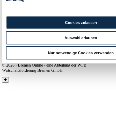
Land Bremen
Instagram
Pinterest
Facebook
Tiktok
Youtube
Impressum & Kontakt
Cookies zulassen
Barrierefreiheit
Produkte & Mediadaten
Presse
Auswahl erlauben
Über uns
Inhaltsübersicht
Nutzungsbedingungen
Nur notwendige Cookies verwenden
Datenschutz
© 2026 · Bremen Online - eine Abteilung der WFB
Wirtschaftsförderung Bremen GmbH