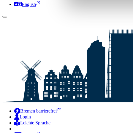
English
Bremen barrierefrei
Login
Leichte Sprache
Zur Deutschen Gebärdensprache