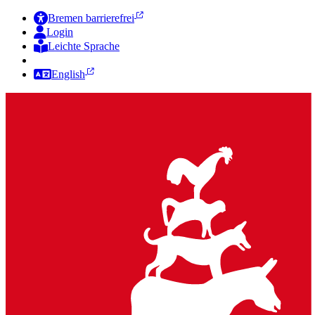
Bremen barrierefrei
Login
Leichte Sprache
Zur Deutschen Gebärdensprache
English