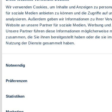
Bildung
Wirtschaft
Wir verwenden Cookies, um Inhalte und Anzeigen zu persona
Wissenschaft
für soziale Medien anbieten zu können und die Zugriffe auf 
Marktplatz
analysieren. Außerdem geben wir Informationen zu Ihrer Ve
Website an unsere Partner für soziale Medien, Werbung und 
Bremen barrierefrei
Login
Unsere Partner führen diese Informationen möglicherweise m
Leichte Sprache
zusammen, die Sie ihnen bereitgestellt haben oder die sie i
Zur Deutschen Gebärdensprache
Nutzung der Dienste gesammelt haben.
English
Einwilligungsauswahl
Notwendig
Präferenzen
Bremen barrierefrei
Login
Statistiken
Leichte Sprache
Zur Deutschen Gebärdensprache
English
Marketing