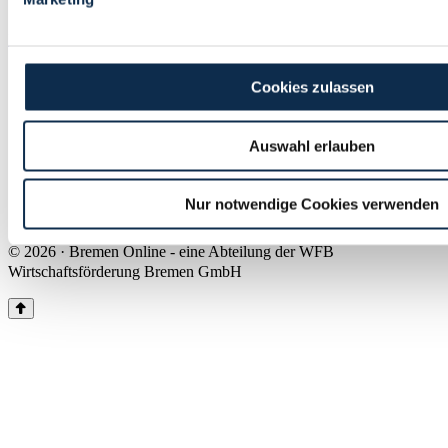
Land Bremen
Instagram
Pinterest
Facebook
Tiktok
Youtube
Impressum & Kontakt
Cookies zulassen
Barrierefreiheit
Produkte & Mediadaten
Presse
Auswahl erlauben
Über uns
Inhaltsübersicht
Nutzungsbedingungen
Nur notwendige Cookies verwenden
Datenschutz
© 2026 · Bremen Online - eine Abteilung der WFB
Wirtschaftsförderung Bremen GmbH