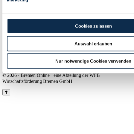
Land Bremen
Instagram
Pinterest
Facebook
Tiktok
Youtube
Impressum & Kontakt
Cookies zulassen
Barrierefreiheit
Produkte & Mediadaten
Presse
Auswahl erlauben
Über uns
Inhaltsübersicht
Nutzungsbedingungen
Nur notwendige Cookies verwenden
Datenschutz
© 2026 · Bremen Online - eine Abteilung der WFB
Wirtschaftsförderung Bremen GmbH