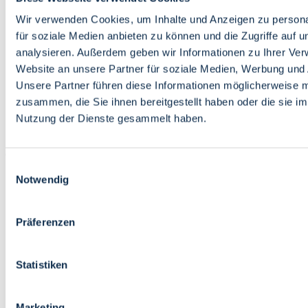
Bildung
Wirtschaft
Wir verwenden Cookies, um Inhalte und Anzeigen zu persona
Wissenschaft
für soziale Medien anbieten zu können und die Zugriffe auf 
Marktplatz
analysieren. Außerdem geben wir Informationen zu Ihrer Ve
Website an unsere Partner für soziale Medien, Werbung und 
Bremen barrierefrei
Login
Unsere Partner führen diese Informationen möglicherweise m
Leichte Sprache
zusammen, die Sie ihnen bereitgestellt haben oder die sie i
Zur Deutschen Gebärdensprache
Nutzung der Dienste gesammelt haben.
English
Einwilligungsauswahl
Notwendig
Präferenzen
Bremen barrierefrei
Login
Statistiken
Leichte Sprache
Zur Deutschen Gebärdensprache
English
Marketing