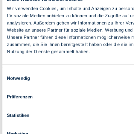
Bildung
Wirtschaft
Wir verwenden Cookies, um Inhalte und Anzeigen zu persona
Wissenschaft
für soziale Medien anbieten zu können und die Zugriffe auf 
Marktplatz
analysieren. Außerdem geben wir Informationen zu Ihrer Ve
Website an unsere Partner für soziale Medien, Werbung und 
Bremen barrierefrei
Login
Unsere Partner führen diese Informationen möglicherweise m
Leichte Sprache
zusammen, die Sie ihnen bereitgestellt haben oder die sie i
Zur Deutschen Gebärdensprache
Nutzung der Dienste gesammelt haben.
English
Einwilligungsauswahl
Notwendig
Präferenzen
Bremen barrierefrei
Login
Statistiken
Leichte Sprache
Zur Deutschen Gebärdensprache
English
Marketing