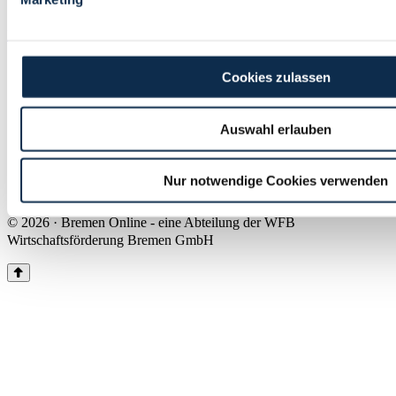
Land Bremen
Instagram
Pinterest
Facebook
Tiktok
Youtube
Impressum & Kontakt
Cookies zulassen
Barrierefreiheit
Produkte & Mediadaten
Presse
Auswahl erlauben
Über uns
Inhaltsübersicht
Nutzungsbedingungen
Nur notwendige Cookies verwenden
Datenschutz
© 2026 · Bremen Online - eine Abteilung der WFB
Wirtschaftsförderung Bremen GmbH