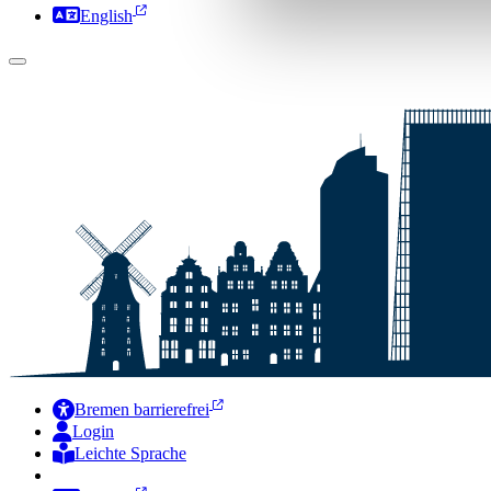
English
Bremen barrierefrei
Login
Leichte Sprache
Zur Deutschen Gebärdensprache