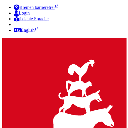
Bremen barrierefrei
Login
Leichte Sprache
Zur Deutschen Gebärdensprache
English