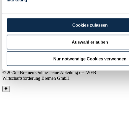
Land Bremen
Instagram
Pinterest
Facebook
Tiktok
Youtube
Impressum & Kontakt
Cookies zulassen
Barrierefreiheit
Produkte & Mediadaten
Presse
Auswahl erlauben
Über uns
Inhaltsübersicht
Nutzungsbedingungen
Nur notwendige Cookies verwenden
Datenschutz
© 2026 · Bremen Online - eine Abteilung der WFB
Wirtschaftsförderung Bremen GmbH