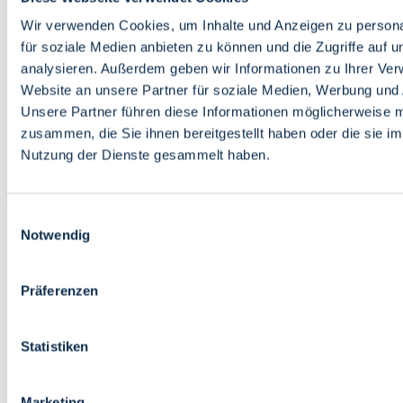
Bildung
Wirtschaft
Wir verwenden Cookies, um Inhalte und Anzeigen zu persona
Wissenschaft
für soziale Medien anbieten zu können und die Zugriffe auf 
Marktplatz
analysieren. Außerdem geben wir Informationen zu Ihrer Ve
Website an unsere Partner für soziale Medien, Werbung und 
Bremen barrierefrei
Login
Unsere Partner führen diese Informationen möglicherweise m
Leichte Sprache
zusammen, die Sie ihnen bereitgestellt haben oder die sie i
Zur Deutschen Gebärdensprache
Nutzung der Dienste gesammelt haben.
English
Einwilligungsauswahl
Notwendig
Präferenzen
Bremen barrierefrei
Login
Statistiken
Leichte Sprache
Zur Deutschen Gebärdensprache
English
Marketing