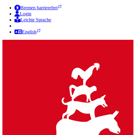
Bremen barrierefrei
Login
Leichte Sprache
Zur Deutschen Gebärdensprache
English