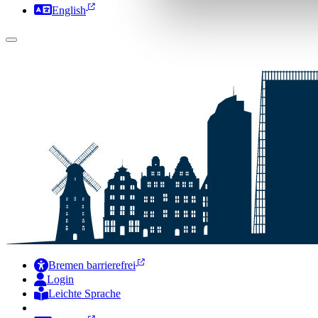
English
Bremen barrierefrei
Login
Leichte Sprache
Zur Deutschen Gebärdensprache