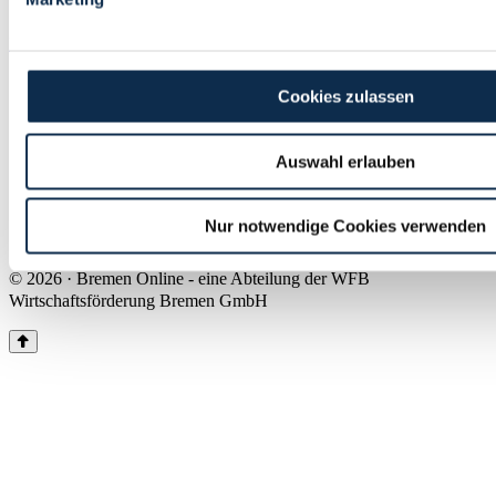
Land Bremen
Instagram
Pinterest
Facebook
Tiktok
Youtube
Impressum & Kontakt
Cookies zulassen
Barrierefreiheit
Produkte & Mediadaten
Presse
Auswahl erlauben
Über uns
Inhaltsübersicht
Nutzungsbedingungen
Nur notwendige Cookies verwenden
Datenschutz
© 2026 · Bremen Online - eine Abteilung der WFB
Wirtschaftsförderung Bremen GmbH