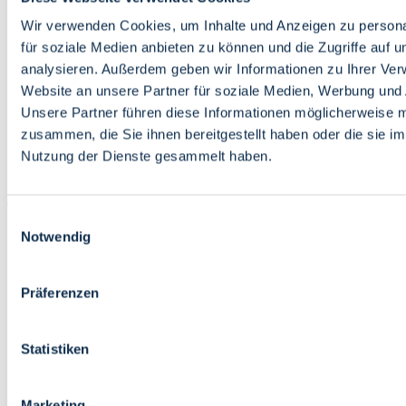
Bildung
Wirtschaft
Wir verwenden Cookies, um Inhalte und Anzeigen zu persona
Wissenschaft
für soziale Medien anbieten zu können und die Zugriffe auf 
Marktplatz
analysieren. Außerdem geben wir Informationen zu Ihrer Ve
Website an unsere Partner für soziale Medien, Werbung und 
Bremen barrierefrei
Login
Unsere Partner führen diese Informationen möglicherweise m
Leichte Sprache
zusammen, die Sie ihnen bereitgestellt haben oder die sie i
Zur Deutschen Gebärdensprache
Nutzung der Dienste gesammelt haben.
English
Einwilligungsauswahl
Notwendig
Präferenzen
Bremen barrierefrei
Login
Statistiken
Leichte Sprache
Zur Deutschen Gebärdensprache
English
Marketing