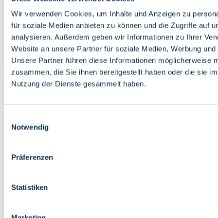
Bildung
Wirtschaft
Wir verwenden Cookies, um Inhalte und Anzeigen zu persona
Wissenschaft
für soziale Medien anbieten zu können und die Zugriffe auf 
Marktplatz
analysieren. Außerdem geben wir Informationen zu Ihrer Ve
Website an unsere Partner für soziale Medien, Werbung und 
Bremen barrierefrei
Login
Unsere Partner führen diese Informationen möglicherweise m
Leichte Sprache
zusammen, die Sie ihnen bereitgestellt haben oder die sie i
Zur Deutschen Gebärdensprache
Nutzung der Dienste gesammelt haben.
English
Einwilligungsauswahl
Notwendig
Präferenzen
Bremen barrierefrei
Login
Statistiken
Leichte Sprache
Zur Deutschen Gebärdensprache
English
Marketing