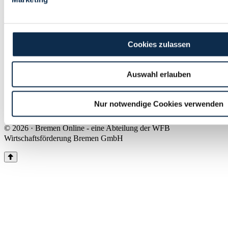
Land Bremen
Instagram
Pinterest
Facebook
Tiktok
Youtube
Impressum & Kontakt
Cookies zulassen
Barrierefreiheit
Produkte & Mediadaten
Presse
Auswahl erlauben
Über uns
Inhaltsübersicht
Nutzungsbedingungen
Nur notwendige Cookies verwenden
Datenschutz
© 2026 · Bremen Online - eine Abteilung der WFB
Wirtschaftsförderung Bremen GmbH