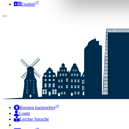
English
Bremen barrierefrei
Login
Leichte Sprache
Zur Deutschen Gebärdensprache