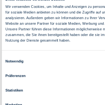
Bildung
Wirtschaft
Wir verwenden Cookies, um Inhalte und Anzeigen zu persona
Wissenschaft
für soziale Medien anbieten zu können und die Zugriffe auf 
Marktplatz
analysieren. Außerdem geben wir Informationen zu Ihrer Ve
Website an unsere Partner für soziale Medien, Werbung und 
Bremen barrierefrei
Login
Unsere Partner führen diese Informationen möglicherweise m
Leichte Sprache
zusammen, die Sie ihnen bereitgestellt haben oder die sie i
Zur Deutschen Gebärdensprache
Nutzung der Dienste gesammelt haben.
English
Einwilligungsauswahl
Notwendig
Präferenzen
Bremen barrierefrei
Login
Statistiken
Leichte Sprache
Zur Deutschen Gebärdensprache
English
Marketing