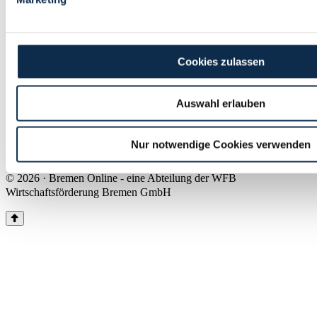
Land Bremen
Instagram
Pinterest
Facebook
Tiktok
Youtube
Impressum & Kontakt
Cookies zulassen
Barrierefreiheit
Produkte & Mediadaten
Presse
Auswahl erlauben
Über uns
Inhaltsübersicht
Nutzungsbedingungen
Nur notwendige Cookies verwenden
Datenschutz
© 2026 · Bremen Online - eine Abteilung der WFB
Wirtschaftsförderung Bremen GmbH