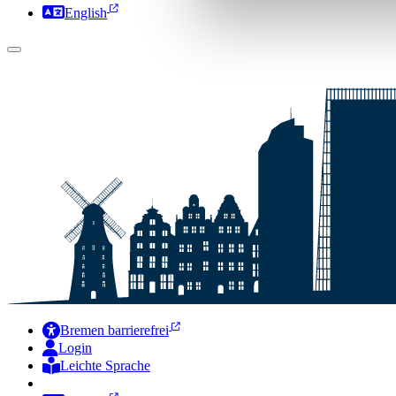
English
Bremen barrierefrei
Login
Leichte Sprache
Zur Deutschen Gebärdensprache