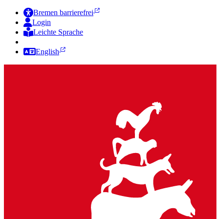
Bremen barrierefrei
Login
Leichte Sprache
Zur Deutschen Gebärdensprache
English