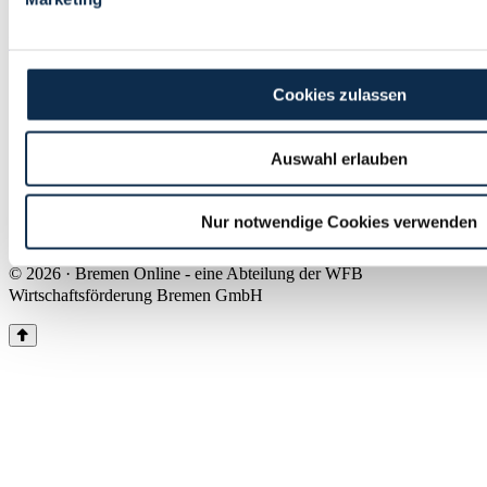
Land Bremen
Instagram
Pinterest
Facebook
Tiktok
Youtube
Impressum & Kontakt
Cookies zulassen
Barrierefreiheit
Produkte & Mediadaten
Presse
Auswahl erlauben
Über uns
Inhaltsübersicht
Nutzungsbedingungen
Nur notwendige Cookies verwenden
Datenschutz
© 2026 · Bremen Online - eine Abteilung der WFB
Wirtschaftsförderung Bremen GmbH