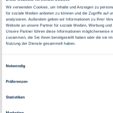
Bildung
Wirtschaft
Wir verwenden Cookies, um Inhalte und Anzeigen zu persona
Wissenschaft
für soziale Medien anbieten zu können und die Zugriffe auf 
Marktplatz
analysieren. Außerdem geben wir Informationen zu Ihrer Ve
Website an unsere Partner für soziale Medien, Werbung und 
Bremen barrierefrei
Login
Unsere Partner führen diese Informationen möglicherweise m
Leichte Sprache
zusammen, die Sie ihnen bereitgestellt haben oder die sie i
Zur Deutschen Gebärdensprache
Nutzung der Dienste gesammelt haben.
English
Einwilligungsauswahl
Notwendig
Präferenzen
Bremen barrierefrei
Login
Statistiken
Leichte Sprache
Zur Deutschen Gebärdensprache
English
Marketing