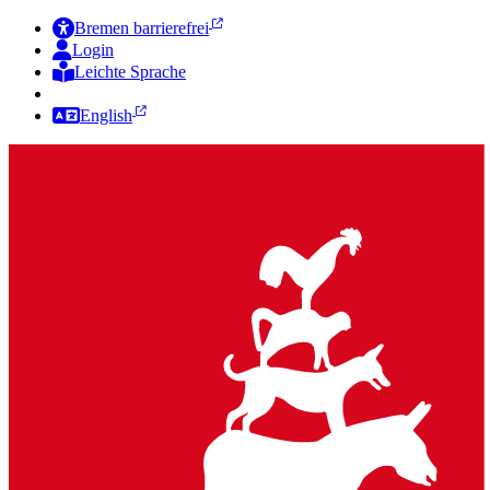
Bremen barrierefrei
Login
Leichte Sprache
Zur Deutschen Gebärdensprache
English