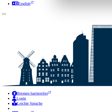
English
Bremen barrierefrei
Login
Leichte Sprache
Zur Deutschen Gebärdensprache