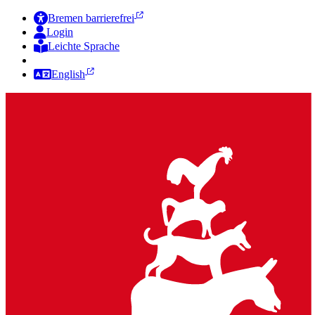
Bremen barrierefrei
Login
Leichte Sprache
Zur Deutschen Gebärdensprache
English