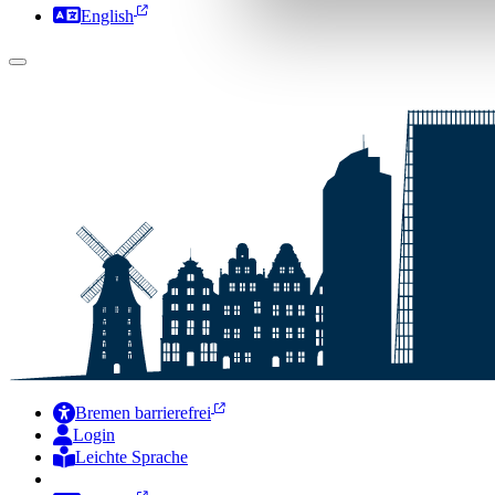
English
Bremen barrierefrei
Login
Leichte Sprache
Zur Deutschen Gebärdensprache