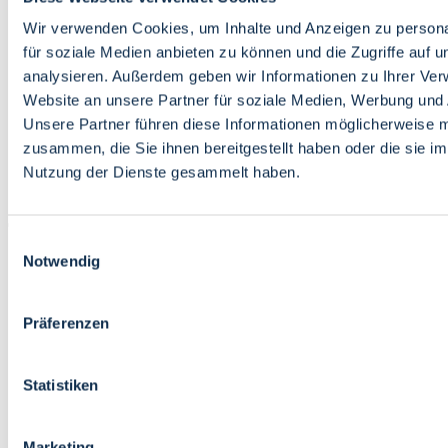
Bildung
Wirtschaft
Wir verwenden Cookies, um Inhalte und Anzeigen zu persona
Wissenschaft
für soziale Medien anbieten zu können und die Zugriffe auf 
Marktplatz
analysieren. Außerdem geben wir Informationen zu Ihrer Ve
Website an unsere Partner für soziale Medien, Werbung und 
Bremen barrierefrei
Login
Unsere Partner führen diese Informationen möglicherweise m
Leichte Sprache
zusammen, die Sie ihnen bereitgestellt haben oder die sie i
Zur Deutschen Gebärdensprache
Nutzung der Dienste gesammelt haben.
English
Einwilligungsauswahl
Notwendig
Präferenzen
Bremen barrierefrei
Login
Statistiken
Leichte Sprache
Zur Deutschen Gebärdensprache
English
Marketing