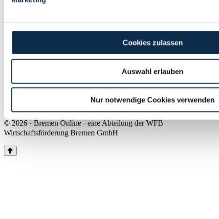
Land Bremen
Instagram
Pinterest
Facebook
Tiktok
Youtube
Impressum & Kontakt
Cookies zulassen
Barrierefreiheit
Produkte & Mediadaten
Presse
Auswahl erlauben
Über uns
Inhaltsübersicht
Nutzungsbedingungen
Nur notwendige Cookies verwenden
Datenschutz
© 2026 · Bremen Online - eine Abteilung der WFB
Wirtschaftsförderung Bremen GmbH