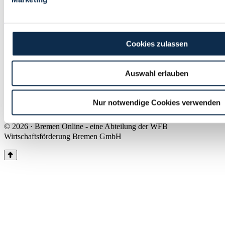
Land Bremen
Instagram
Pinterest
Facebook
Tiktok
Youtube
Impressum & Kontakt
Cookies zulassen
Barrierefreiheit
Produkte & Mediadaten
Presse
Auswahl erlauben
Über uns
Inhaltsübersicht
Nutzungsbedingungen
Nur notwendige Cookies verwenden
Datenschutz
© 2026 · Bremen Online - eine Abteilung der WFB
Wirtschaftsförderung Bremen GmbH