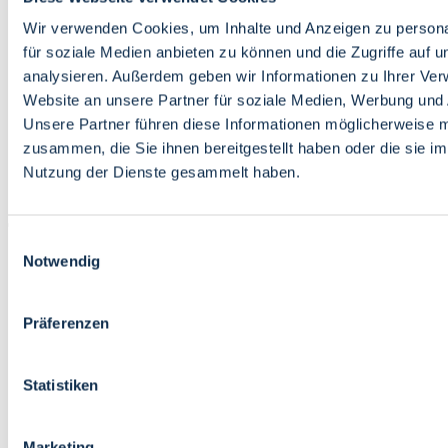
Bildung
Wirtschaft
Wir verwenden Cookies, um Inhalte und Anzeigen zu persona
Wissenschaft
für soziale Medien anbieten zu können und die Zugriffe auf 
Marktplatz
analysieren. Außerdem geben wir Informationen zu Ihrer Ve
Website an unsere Partner für soziale Medien, Werbung und 
Bremen barrierefrei
Login
Unsere Partner führen diese Informationen möglicherweise m
Leichte Sprache
zusammen, die Sie ihnen bereitgestellt haben oder die sie i
Zur Deutschen Gebärdensprache
Nutzung der Dienste gesammelt haben.
English
Einwilligungsauswahl
Notwendig
Präferenzen
Bremen barrierefrei
Login
Statistiken
Leichte Sprache
Zur Deutschen Gebärdensprache
English
Marketing