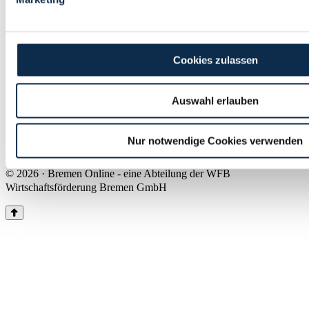
Land Bremen
Instagram
Pinterest
Facebook
Tiktok
Youtube
Impressum & Kontakt
Cookies zulassen
Barrierefreiheit
Produkte & Mediadaten
Presse
Auswahl erlauben
Über uns
Inhaltsübersicht
Nutzungsbedingungen
Nur notwendige Cookies verwenden
Datenschutz
© 2026 · Bremen Online - eine Abteilung der WFB
Wirtschaftsförderung Bremen GmbH