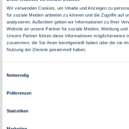
Bildung
Wirtschaft
Wir verwenden Cookies, um Inhalte und Anzeigen zu persona
Wissenschaft
für soziale Medien anbieten zu können und die Zugriffe auf 
Marktplatz
analysieren. Außerdem geben wir Informationen zu Ihrer Ve
Website an unsere Partner für soziale Medien, Werbung und 
Bremen barrierefrei
Login
Unsere Partner führen diese Informationen möglicherweise m
Leichte Sprache
zusammen, die Sie ihnen bereitgestellt haben oder die sie i
Zur Deutschen Gebärdensprache
Nutzung der Dienste gesammelt haben.
English
Einwilligungsauswahl
Notwendig
Präferenzen
Bremen barrierefrei
Login
Statistiken
Leichte Sprache
Zur Deutschen Gebärdensprache
English
Marketing