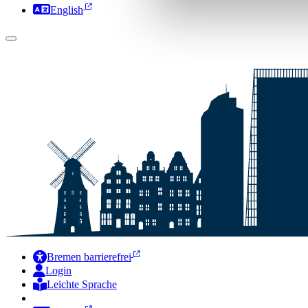
English
Bremen barrierefrei
Login
Leichte Sprache
Zur Deutschen Gebärdensprache