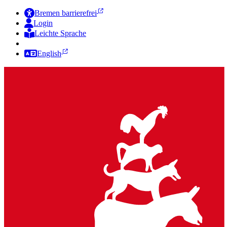
Bremen barrierefrei
Login
Leichte Sprache
Zur Deutschen Gebärdensprache
English