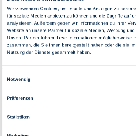
Bildung
Wirtschaft
Wir verwenden Cookies, um Inhalte und Anzeigen zu persona
Wissenschaft
für soziale Medien anbieten zu können und die Zugriffe auf 
Marktplatz
analysieren. Außerdem geben wir Informationen zu Ihrer Ve
Website an unsere Partner für soziale Medien, Werbung und 
Bremen barrierefrei
Login
Unsere Partner führen diese Informationen möglicherweise m
Leichte Sprache
zusammen, die Sie ihnen bereitgestellt haben oder die sie i
Zur Deutschen Gebärdensprache
Nutzung der Dienste gesammelt haben.
English
Einwilligungsauswahl
Notwendig
Präferenzen
Bremen barrierefrei
Login
Statistiken
Leichte Sprache
Zur Deutschen Gebärdensprache
English
Marketing