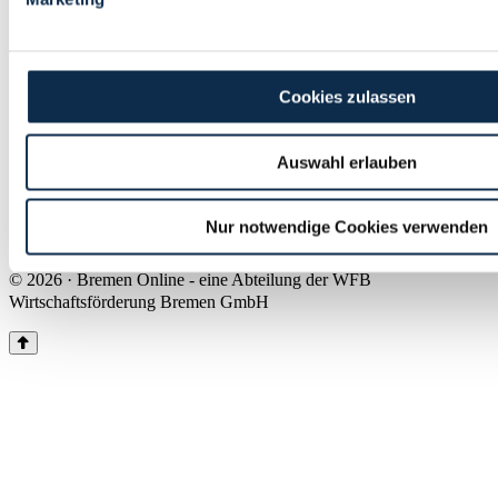
Land Bremen
Instagram
Pinterest
Facebook
Tiktok
Youtube
Impressum & Kontakt
Cookies zulassen
Barrierefreiheit
Produkte & Mediadaten
Presse
Auswahl erlauben
Über uns
Inhaltsübersicht
Nutzungsbedingungen
Nur notwendige Cookies verwenden
Datenschutz
© 2026 · Bremen Online - eine Abteilung der WFB
Wirtschaftsförderung Bremen GmbH