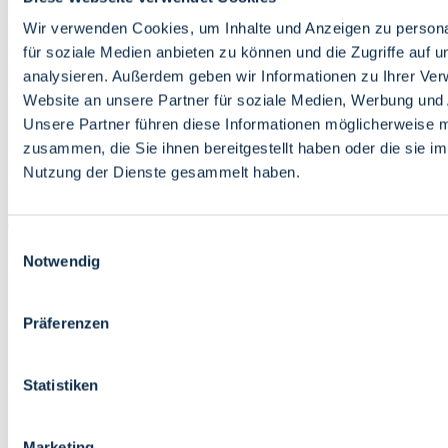
Bildung
Wirtschaft
Wir verwenden Cookies, um Inhalte und Anzeigen zu persona
Wissenschaft
für soziale Medien anbieten zu können und die Zugriffe auf 
Marktplatz
analysieren. Außerdem geben wir Informationen zu Ihrer Ve
Website an unsere Partner für soziale Medien, Werbung und 
Bremen barrierefrei
Login
Unsere Partner führen diese Informationen möglicherweise m
Leichte Sprache
zusammen, die Sie ihnen bereitgestellt haben oder die sie i
Zur Deutschen Gebärdensprache
Nutzung der Dienste gesammelt haben.
English
Einwilligungsauswahl
Notwendig
Präferenzen
Bremen barrierefrei
Login
Statistiken
Leichte Sprache
Zur Deutschen Gebärdensprache
English
Marketing