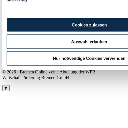
Land Bremen
Instagram
Pinterest
Facebook
Tiktok
Youtube
Impressum & Kontakt
Cookies zulassen
Barrierefreiheit
Produkte & Mediadaten
Presse
Auswahl erlauben
Über uns
Inhaltsübersicht
Nutzungsbedingungen
Nur notwendige Cookies verwenden
Datenschutz
© 2026 · Bremen Online - eine Abteilung der WFB
Wirtschaftsförderung Bremen GmbH