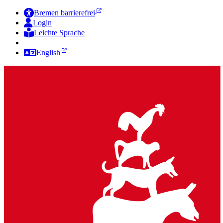
Bremen barrierefrei
Login
Leichte Sprache
Zur Deutschen Gebärdensprache
English