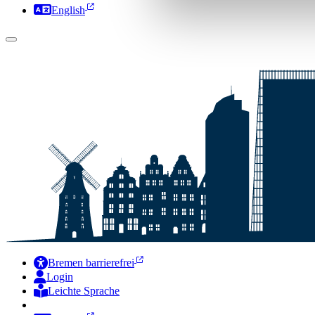
English
Bremen barrierefrei
Login
Leichte Sprache
Zur Deutschen Gebärdensprache