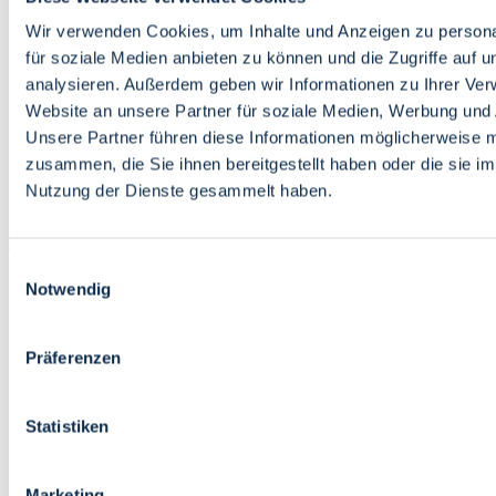
Bildung
Wirtschaft
Wir verwenden Cookies, um Inhalte und Anzeigen zu persona
Wissenschaft
für soziale Medien anbieten zu können und die Zugriffe auf 
Marktplatz
analysieren. Außerdem geben wir Informationen zu Ihrer Ve
Website an unsere Partner für soziale Medien, Werbung und 
Bremen barrierefrei
Login
Unsere Partner führen diese Informationen möglicherweise m
Leichte Sprache
zusammen, die Sie ihnen bereitgestellt haben oder die sie i
Zur Deutschen Gebärdensprache
Nutzung der Dienste gesammelt haben.
English
Einwilligungsauswahl
Notwendig
Präferenzen
Bremen barrierefrei
Login
Statistiken
Leichte Sprache
Zur Deutschen Gebärdensprache
English
Marketing