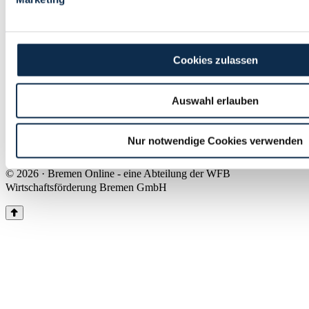
Land Bremen
Instagram
Pinterest
Facebook
Tiktok
Youtube
Impressum & Kontakt
Cookies zulassen
Barrierefreiheit
Produkte & Mediadaten
Presse
Auswahl erlauben
Über uns
Inhaltsübersicht
Nutzungsbedingungen
Nur notwendige Cookies verwenden
Datenschutz
© 2026 · Bremen Online - eine Abteilung der WFB
Wirtschaftsförderung Bremen GmbH