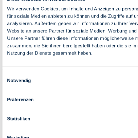
Bildung
Wirtschaft
Wir verwenden Cookies, um Inhalte und Anzeigen zu persona
Wissenschaft
für soziale Medien anbieten zu können und die Zugriffe auf 
Marktplatz
analysieren. Außerdem geben wir Informationen zu Ihrer Ve
Website an unsere Partner für soziale Medien, Werbung und 
Bremen barrierefrei
Login
Unsere Partner führen diese Informationen möglicherweise m
Leichte Sprache
zusammen, die Sie ihnen bereitgestellt haben oder die sie i
Zur Deutschen Gebärdensprache
Nutzung der Dienste gesammelt haben.
English
Einwilligungsauswahl
Notwendig
Präferenzen
Bremen barrierefrei
Login
Statistiken
Leichte Sprache
Zur Deutschen Gebärdensprache
English
Marketing