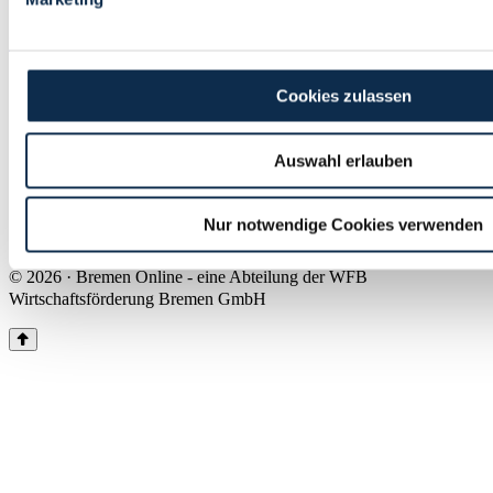
Land Bremen
Instagram
Pinterest
Facebook
Tiktok
Youtube
Impressum & Kontakt
Cookies zulassen
Barrierefreiheit
Produkte & Mediadaten
Presse
Auswahl erlauben
Über uns
Inhaltsübersicht
Nutzungsbedingungen
Nur notwendige Cookies verwenden
Datenschutz
© 2026 · Bremen Online - eine Abteilung der WFB
Wirtschaftsförderung Bremen GmbH