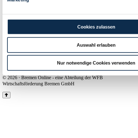
Land Bremen
Instagram
Pinterest
Facebook
Tiktok
Youtube
Impressum & Kontakt
Cookies zulassen
Barrierefreiheit
Produkte & Mediadaten
Presse
Auswahl erlauben
Über uns
Inhaltsübersicht
Nutzungsbedingungen
Nur notwendige Cookies verwenden
Datenschutz
© 2026 · Bremen Online - eine Abteilung der WFB
Wirtschaftsförderung Bremen GmbH