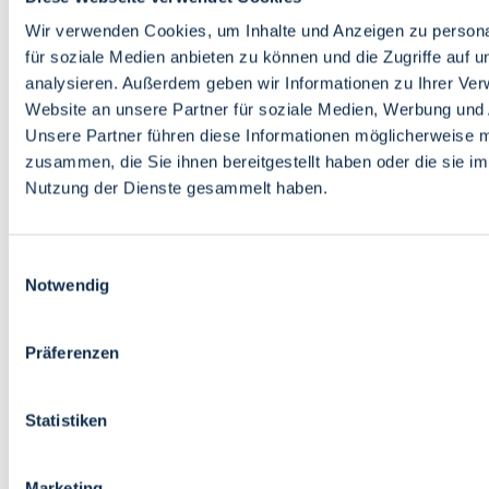
Bildung
Wirtschaft
Wir verwenden Cookies, um Inhalte und Anzeigen zu persona
Wissenschaft
für soziale Medien anbieten zu können und die Zugriffe auf 
Marktplatz
analysieren. Außerdem geben wir Informationen zu Ihrer Ve
Website an unsere Partner für soziale Medien, Werbung und 
Bremen barrierefrei
Login
Unsere Partner führen diese Informationen möglicherweise m
Leichte Sprache
zusammen, die Sie ihnen bereitgestellt haben oder die sie i
Zur Deutschen Gebärdensprache
Nutzung der Dienste gesammelt haben.
English
Einwilligungsauswahl
Notwendig
Präferenzen
Bremen barrierefrei
Login
Statistiken
Leichte Sprache
Zur Deutschen Gebärdensprache
English
Marketing