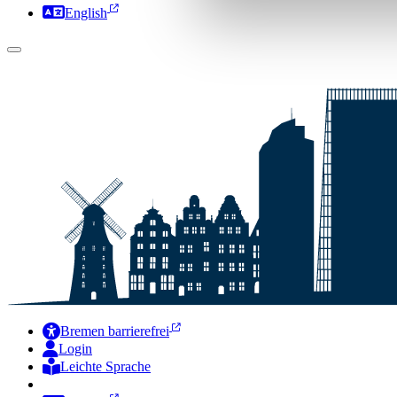
English
Bremen barrierefrei
Login
Leichte Sprache
Zur Deutschen Gebärdensprache