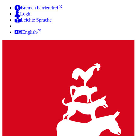
Bremen barrierefrei
Login
Leichte Sprache
Zur Deutschen Gebärdensprache
English