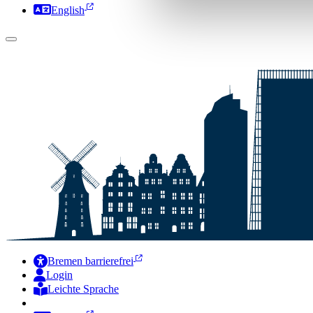
English
Bremen barrierefrei
Login
Leichte Sprache
Zur Deutschen Gebärdensprache