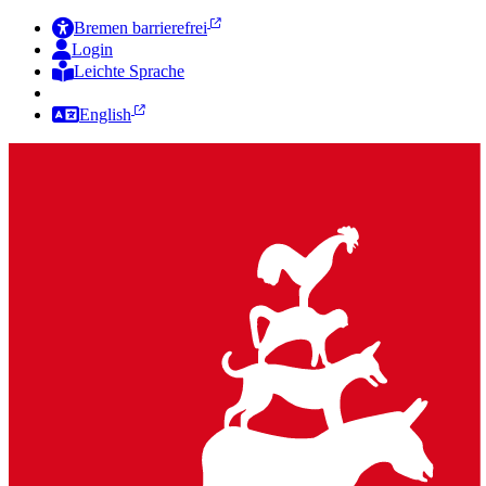
Bremen barrierefrei
Login
Leichte Sprache
Zur Deutschen Gebärdensprache
English