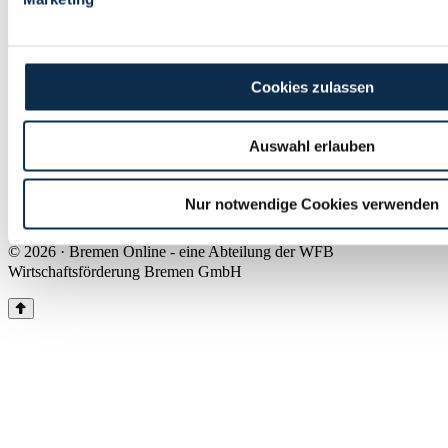
Land Bremen
Instagram
Pinterest
Facebook
Tiktok
Youtube
Impressum & Kontakt
Cookies zulassen
Barrierefreiheit
Produkte & Mediadaten
Presse
Auswahl erlauben
Über uns
Inhaltsübersicht
Nutzungsbedingungen
Nur notwendige Cookies verwenden
Datenschutz
© 2026 · Bremen Online - eine Abteilung der WFB
Wirtschaftsförderung Bremen GmbH