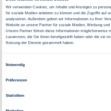
Bildung
Wirtschaft
Wir verwenden Cookies, um Inhalte und Anzeigen zu persona
Wissenschaft
für soziale Medien anbieten zu können und die Zugriffe auf 
Marktplatz
analysieren. Außerdem geben wir Informationen zu Ihrer Ve
Website an unsere Partner für soziale Medien, Werbung und 
Bremen barrierefrei
Login
Unsere Partner führen diese Informationen möglicherweise m
Leichte Sprache
zusammen, die Sie ihnen bereitgestellt haben oder die sie i
Zur Deutschen Gebärdensprache
Nutzung der Dienste gesammelt haben.
English
Einwilligungsauswahl
Notwendig
Präferenzen
Bremen barrierefrei
Login
Statistiken
Leichte Sprache
Zur Deutschen Gebärdensprache
English
Marketing