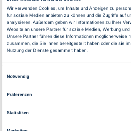
Bildung
Wirtschaft
Wir verwenden Cookies, um Inhalte und Anzeigen zu persona
Wissenschaft
für soziale Medien anbieten zu können und die Zugriffe auf 
Marktplatz
analysieren. Außerdem geben wir Informationen zu Ihrer Ve
Website an unsere Partner für soziale Medien, Werbung und 
Bremen barrierefrei
Login
Unsere Partner führen diese Informationen möglicherweise m
Leichte Sprache
zusammen, die Sie ihnen bereitgestellt haben oder die sie i
Zur Deutschen Gebärdensprache
Nutzung der Dienste gesammelt haben.
English
Einwilligungsauswahl
Notwendig
Präferenzen
Bremen barrierefrei
Login
Statistiken
Leichte Sprache
Zur Deutschen Gebärdensprache
English
Marketing