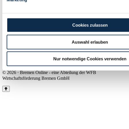
Land Bremen
Instagram
Pinterest
Facebook
Tiktok
Youtube
Impressum & Kontakt
Cookies zulassen
Barrierefreiheit
Produkte & Mediadaten
Presse
Auswahl erlauben
Über uns
Inhaltsübersicht
Nutzungsbedingungen
Nur notwendige Cookies verwenden
Datenschutz
© 2026 · Bremen Online - eine Abteilung der WFB
Wirtschaftsförderung Bremen GmbH