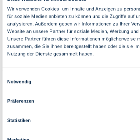
Bildung
Wirtschaft
Wir verwenden Cookies, um Inhalte und Anzeigen zu persona
Wissenschaft
für soziale Medien anbieten zu können und die Zugriffe auf 
Marktplatz
analysieren. Außerdem geben wir Informationen zu Ihrer Ve
Website an unsere Partner für soziale Medien, Werbung und 
Bremen barrierefrei
Login
Unsere Partner führen diese Informationen möglicherweise m
Leichte Sprache
zusammen, die Sie ihnen bereitgestellt haben oder die sie i
Zur Deutschen Gebärdensprache
Nutzung der Dienste gesammelt haben.
English
Einwilligungsauswahl
Notwendig
Präferenzen
Bremen barrierefrei
Login
Statistiken
Leichte Sprache
Zur Deutschen Gebärdensprache
English
Marketing