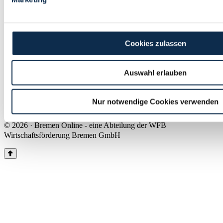
Land Bremen
Instagram
Pinterest
Facebook
Tiktok
Youtube
Impressum & Kontakt
Cookies zulassen
Barrierefreiheit
Produkte & Mediadaten
Presse
Auswahl erlauben
Über uns
Inhaltsübersicht
Nutzungsbedingungen
Nur notwendige Cookies verwenden
Datenschutz
© 2026 · Bremen Online - eine Abteilung der WFB
Wirtschaftsförderung Bremen GmbH