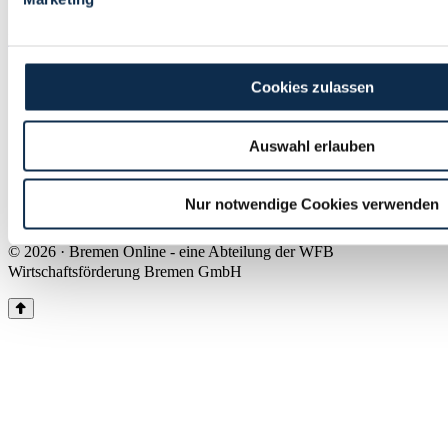
Land Bremen
Instagram
Pinterest
Facebook
Tiktok
Youtube
Impressum & Kontakt
Cookies zulassen
Barrierefreiheit
Produkte & Mediadaten
Presse
Auswahl erlauben
Über uns
Inhaltsübersicht
Nutzungsbedingungen
Nur notwendige Cookies verwenden
Datenschutz
© 2026 · Bremen Online - eine Abteilung der WFB
Wirtschaftsförderung Bremen GmbH