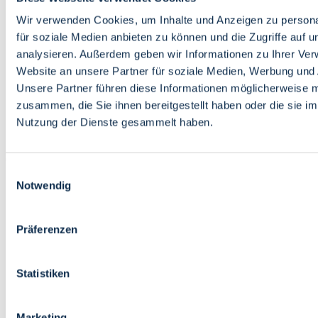
Bildung
Wirtschaft
Wir verwenden Cookies, um Inhalte und Anzeigen zu persona
Wissenschaft
für soziale Medien anbieten zu können und die Zugriffe auf 
Marktplatz
analysieren. Außerdem geben wir Informationen zu Ihrer Ve
Website an unsere Partner für soziale Medien, Werbung und 
Bremen barrierefrei
Login
Unsere Partner führen diese Informationen möglicherweise m
Leichte Sprache
zusammen, die Sie ihnen bereitgestellt haben oder die sie i
Zur Deutschen Gebärdensprache
Nutzung der Dienste gesammelt haben.
English
Einwilligungsauswahl
Notwendig
Präferenzen
Bremen barrierefrei
Login
Statistiken
Leichte Sprache
Zur Deutschen Gebärdensprache
English
Marketing