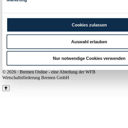
Land Bremen
Instagram
Pinterest
Facebook
Tiktok
Youtube
Impressum & Kontakt
Cookies zulassen
Barrierefreiheit
Produkte & Mediadaten
Presse
Auswahl erlauben
Über uns
Inhaltsübersicht
Nutzungsbedingungen
Nur notwendige Cookies verwenden
Datenschutz
© 2026 · Bremen Online - eine Abteilung der WFB
Wirtschaftsförderung Bremen GmbH