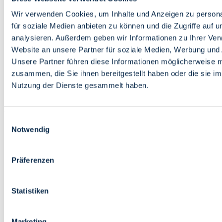
Bildung
Wirtschaft
Wir verwenden Cookies, um Inhalte und Anzeigen zu persona
Wissenschaft
für soziale Medien anbieten zu können und die Zugriffe auf 
Marktplatz
analysieren. Außerdem geben wir Informationen zu Ihrer Ve
Website an unsere Partner für soziale Medien, Werbung und 
Bremen barrierefrei
Login
Unsere Partner führen diese Informationen möglicherweise m
Leichte Sprache
zusammen, die Sie ihnen bereitgestellt haben oder die sie i
Zur Deutschen Gebärdensprache
Nutzung der Dienste gesammelt haben.
English
Einwilligungsauswahl
Notwendig
Präferenzen
Bremen barrierefrei
Login
Statistiken
Leichte Sprache
Zur Deutschen Gebärdensprache
English
Marketing