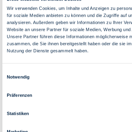
Bildung
Wirtschaft
Wir verwenden Cookies, um Inhalte und Anzeigen zu persona
Wissenschaft
für soziale Medien anbieten zu können und die Zugriffe auf 
Marktplatz
analysieren. Außerdem geben wir Informationen zu Ihrer Ve
Website an unsere Partner für soziale Medien, Werbung und 
Bremen barrierefrei
Login
Unsere Partner führen diese Informationen möglicherweise m
Leichte Sprache
zusammen, die Sie ihnen bereitgestellt haben oder die sie i
Zur Deutschen Gebärdensprache
Nutzung der Dienste gesammelt haben.
English
Einwilligungsauswahl
Notwendig
Präferenzen
Bremen barrierefrei
Login
Statistiken
Leichte Sprache
Zur Deutschen Gebärdensprache
English
Marketing