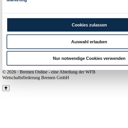
Land Bremen
Instagram
Pinterest
Facebook
Tiktok
Youtube
Impressum & Kontakt
Cookies zulassen
Barrierefreiheit
Produkte & Mediadaten
Presse
Auswahl erlauben
Über uns
Inhaltsübersicht
Nutzungsbedingungen
Nur notwendige Cookies verwenden
Datenschutz
© 2026 · Bremen Online - eine Abteilung der WFB
Wirtschaftsförderung Bremen GmbH