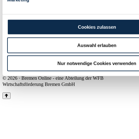
Land Bremen
Instagram
Pinterest
Facebook
Tiktok
Youtube
Impressum & Kontakt
Cookies zulassen
Barrierefreiheit
Produkte & Mediadaten
Presse
Auswahl erlauben
Über uns
Inhaltsübersicht
Nutzungsbedingungen
Nur notwendige Cookies verwenden
Datenschutz
© 2026 · Bremen Online - eine Abteilung der WFB
Wirtschaftsförderung Bremen GmbH