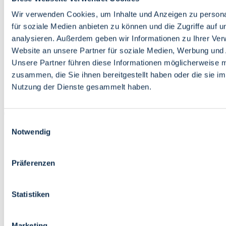
Bildung
Wirtschaft
Wir verwenden Cookies, um Inhalte und Anzeigen zu persona
Wissenschaft
für soziale Medien anbieten zu können und die Zugriffe auf 
Marktplatz
analysieren. Außerdem geben wir Informationen zu Ihrer Ve
Website an unsere Partner für soziale Medien, Werbung und 
Bremen barrierefrei
Login
Unsere Partner führen diese Informationen möglicherweise m
Leichte Sprache
zusammen, die Sie ihnen bereitgestellt haben oder die sie i
Zur Deutschen Gebärdensprache
Nutzung der Dienste gesammelt haben.
English
Einwilligungsauswahl
Notwendig
Präferenzen
Bremen barrierefrei
Login
Statistiken
Leichte Sprache
Zur Deutschen Gebärdensprache
English
Marketing