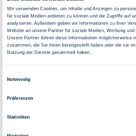
Bildung
Wirtschaft
Wir verwenden Cookies, um Inhalte und Anzeigen zu persona
Wissenschaft
für soziale Medien anbieten zu können und die Zugriffe auf 
Marktplatz
analysieren. Außerdem geben wir Informationen zu Ihrer Ve
Website an unsere Partner für soziale Medien, Werbung und 
Bremen barrierefrei
Login
Unsere Partner führen diese Informationen möglicherweise m
Leichte Sprache
zusammen, die Sie ihnen bereitgestellt haben oder die sie i
Zur Deutschen Gebärdensprache
Nutzung der Dienste gesammelt haben.
English
Einwilligungsauswahl
Notwendig
Präferenzen
Bremen barrierefrei
Login
Statistiken
Leichte Sprache
Zur Deutschen Gebärdensprache
English
Marketing