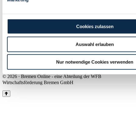
Land Bremen
Instagram
Pinterest
Facebook
Tiktok
Youtube
Impressum & Kontakt
Cookies zulassen
Barrierefreiheit
Produkte & Mediadaten
Presse
Auswahl erlauben
Über uns
Inhaltsübersicht
Nutzungsbedingungen
Nur notwendige Cookies verwenden
Datenschutz
© 2026 · Bremen Online - eine Abteilung der WFB
Wirtschaftsförderung Bremen GmbH