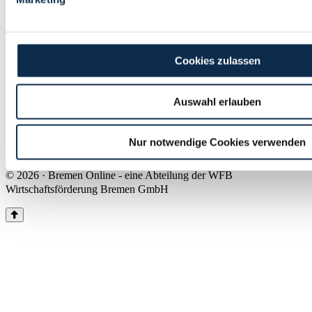
Land Bremen
Instagram
Pinterest
Facebook
Tiktok
Youtube
Impressum & Kontakt
Cookies zulassen
Barrierefreiheit
Produkte & Mediadaten
Presse
Auswahl erlauben
Über uns
Inhaltsübersicht
Nutzungsbedingungen
Nur notwendige Cookies verwenden
Datenschutz
© 2026 · Bremen Online - eine Abteilung der WFB
Wirtschaftsförderung Bremen GmbH