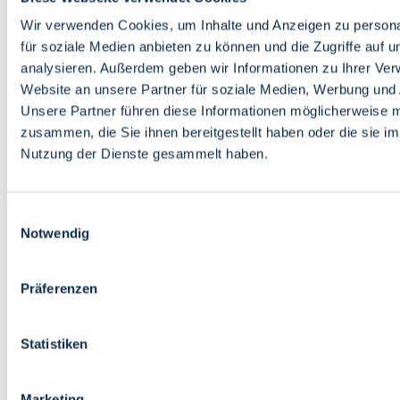
Bildung
Wirtschaft
Wir verwenden Cookies, um Inhalte und Anzeigen zu persona
Wissenschaft
für soziale Medien anbieten zu können und die Zugriffe auf 
Marktplatz
analysieren. Außerdem geben wir Informationen zu Ihrer Ve
Website an unsere Partner für soziale Medien, Werbung und 
Bremen barrierefrei
Login
Unsere Partner führen diese Informationen möglicherweise m
Leichte Sprache
zusammen, die Sie ihnen bereitgestellt haben oder die sie i
Zur Deutschen Gebärdensprache
Nutzung der Dienste gesammelt haben.
English
Einwilligungsauswahl
Notwendig
Präferenzen
Bremen barrierefrei
Login
Statistiken
Leichte Sprache
Zur Deutschen Gebärdensprache
English
Marketing