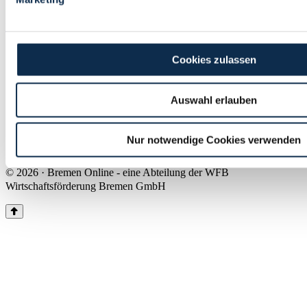
Land Bremen
Instagram
Pinterest
Facebook
Tiktok
Youtube
Impressum & Kontakt
Cookies zulassen
Barrierefreiheit
Produkte & Mediadaten
Presse
Auswahl erlauben
Über uns
Inhaltsübersicht
Nutzungsbedingungen
Nur notwendige Cookies verwenden
Datenschutz
© 2026 · Bremen Online - eine Abteilung der WFB
Wirtschaftsförderung Bremen GmbH