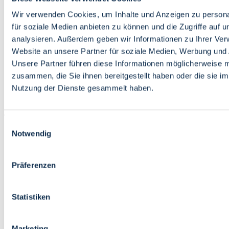
Bildung
Wirtschaft
Wir verwenden Cookies, um Inhalte und Anzeigen zu persona
Wissenschaft
für soziale Medien anbieten zu können und die Zugriffe auf 
Marktplatz
analysieren. Außerdem geben wir Informationen zu Ihrer Ve
Website an unsere Partner für soziale Medien, Werbung und 
Bremen barrierefrei
Login
Unsere Partner führen diese Informationen möglicherweise m
Leichte Sprache
zusammen, die Sie ihnen bereitgestellt haben oder die sie i
Zur Deutschen Gebärdensprache
Nutzung der Dienste gesammelt haben.
English
Einwilligungsauswahl
Notwendig
Präferenzen
Bremen barrierefrei
Login
Statistiken
Leichte Sprache
Zur Deutschen Gebärdensprache
English
Marketing