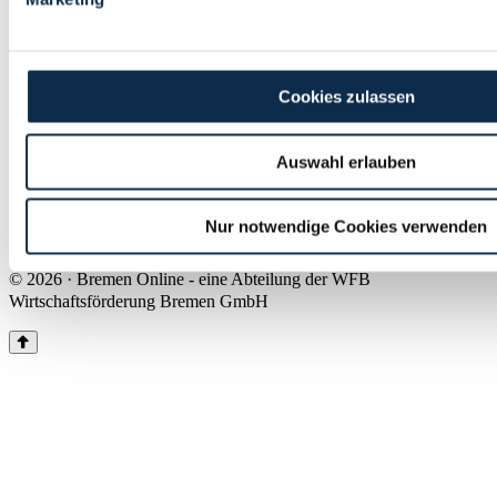
Land Bremen
Instagram
Pinterest
Facebook
Tiktok
Youtube
Impressum & Kontakt
Cookies zulassen
Barrierefreiheit
Produkte & Mediadaten
Presse
Auswahl erlauben
Über uns
Inhaltsübersicht
Nutzungsbedingungen
Nur notwendige Cookies verwenden
Datenschutz
© 2026 · Bremen Online - eine Abteilung der WFB
Wirtschaftsförderung Bremen GmbH