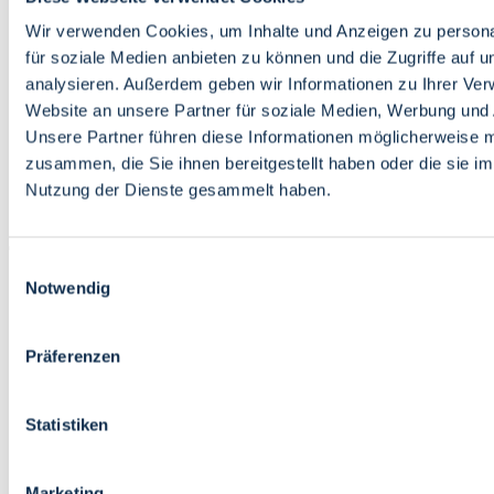
Bildung
Wirtschaft
Wir verwenden Cookies, um Inhalte und Anzeigen zu persona
Wissenschaft
für soziale Medien anbieten zu können und die Zugriffe auf 
Marktplatz
analysieren. Außerdem geben wir Informationen zu Ihrer Ve
Website an unsere Partner für soziale Medien, Werbung und 
Bremen barrierefrei
Login
Unsere Partner führen diese Informationen möglicherweise m
Leichte Sprache
zusammen, die Sie ihnen bereitgestellt haben oder die sie i
Zur Deutschen Gebärdensprache
Nutzung der Dienste gesammelt haben.
English
Einwilligungsauswahl
Notwendig
Präferenzen
Bremen barrierefrei
Login
Statistiken
Leichte Sprache
Zur Deutschen Gebärdensprache
English
Marketing