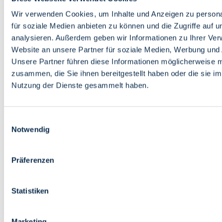
Bildung
Wirtschaft
Wir verwenden Cookies, um Inhalte und Anzeigen zu persona
Wissenschaft
für soziale Medien anbieten zu können und die Zugriffe auf 
Marktplatz
analysieren. Außerdem geben wir Informationen zu Ihrer Ve
Website an unsere Partner für soziale Medien, Werbung und 
Bremen barrierefrei
Login
Unsere Partner führen diese Informationen möglicherweise m
Leichte Sprache
zusammen, die Sie ihnen bereitgestellt haben oder die sie i
Zur Deutschen Gebärdensprache
Nutzung der Dienste gesammelt haben.
English
Einwilligungsauswahl
Notwendig
Präferenzen
Bremen barrierefrei
Login
Statistiken
Leichte Sprache
Zur Deutschen Gebärdensprache
English
Marketing