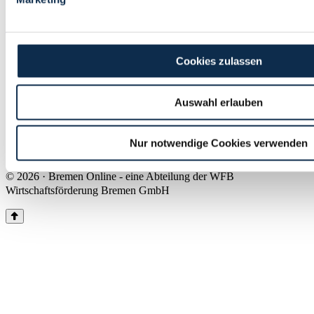
Land Bremen
Instagram
Pinterest
Facebook
Tiktok
Youtube
Impressum & Kontakt
Cookies zulassen
Barrierefreiheit
Produkte & Mediadaten
Presse
Auswahl erlauben
Über uns
Inhaltsübersicht
Nutzungsbedingungen
Nur notwendige Cookies verwenden
Datenschutz
© 2026 · Bremen Online - eine Abteilung der WFB
Wirtschaftsförderung Bremen GmbH