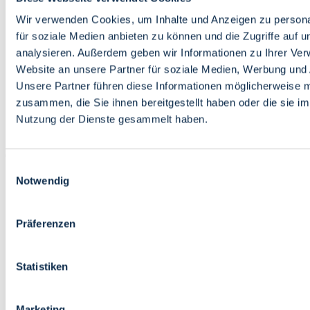
Bildung
Wirtschaft
Wir verwenden Cookies, um Inhalte und Anzeigen zu persona
Wissenschaft
für soziale Medien anbieten zu können und die Zugriffe auf 
Marktplatz
analysieren. Außerdem geben wir Informationen zu Ihrer Ve
Website an unsere Partner für soziale Medien, Werbung und 
Bremen barrierefrei
Login
Unsere Partner führen diese Informationen möglicherweise m
Leichte Sprache
zusammen, die Sie ihnen bereitgestellt haben oder die sie i
Zur Deutschen Gebärdensprache
Nutzung der Dienste gesammelt haben.
English
Einwilligungsauswahl
Notwendig
Präferenzen
Bremen barrierefrei
Login
Statistiken
Leichte Sprache
Zur Deutschen Gebärdensprache
English
Marketing