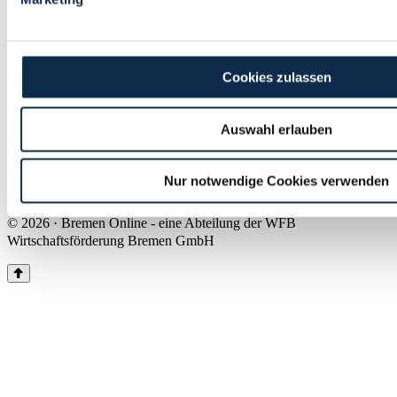
Land Bremen
Instagram
Pinterest
Facebook
Tiktok
Youtube
Impressum & Kontakt
Cookies zulassen
Barrierefreiheit
Produkte & Mediadaten
Presse
Auswahl erlauben
Über uns
Inhaltsübersicht
Nutzungsbedingungen
Nur notwendige Cookies verwenden
Datenschutz
© 2026 · Bremen Online - eine Abteilung der WFB
Wirtschaftsförderung Bremen GmbH