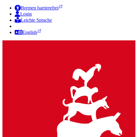
Bremen barrierefrei
Login
Leichte Sprache
Zur Deutschen Gebärdensprache
English