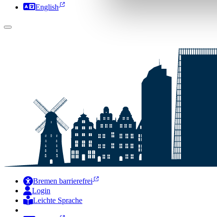
English
Bremen barrierefrei
Login
Leichte Sprache
Zur Deutschen Gebärdensprache